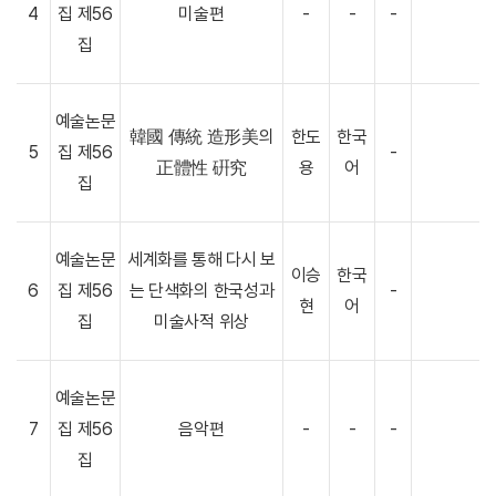
4
집 제56
미술편
-
-
-
집
예술논문
韓國 傳統 造形美의
한도
한국
5
집 제56
-
正體性 硏究
용
어
집
예술논문
세계화를 통해 다시 보
이승
한국
6
집 제56
는 단색화의 한국성과
-
현
어
집
미술사적 위상
예술논문
7
집 제56
음악편
-
-
-
집