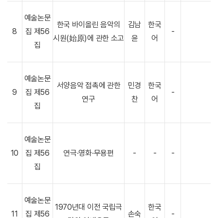
예술논문
한국 바이올린 음악의
김남
한국
8
집 제56
-
시원(始原)에 관한 소고
윤
어
집
예술논문
서양음악 접촉에 관한
민경
한국
9
집 제56
-
연구
찬
어
집
예술논문
10
집 제56
연극·영화·무용편
-
-
-
집
예술논문
1970년대 이전 국립극
한국
11
집 제56
손숙
-