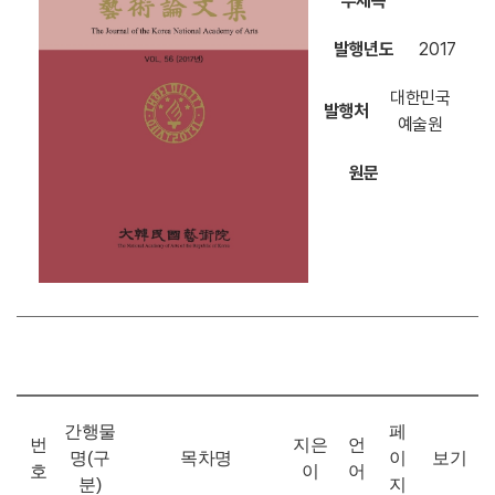
부제목
발행년도
2017
대한민국
발행처
예술원
원문
간행물
페
번
지은
언
명(구
목차명
이
보기
호
이
어
분)
지