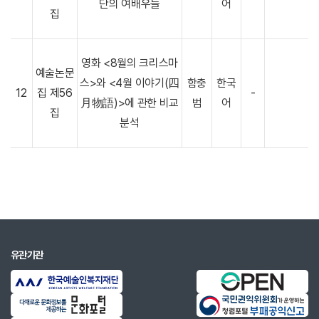
단의 여배우들
어
집
영화 <8월의 크리스마
예술논문
스>와 <4월 이야기(四
함충
한국
12
집 제56
-
月物語)>에 관한 비교
범
어
집
분석
유관기관