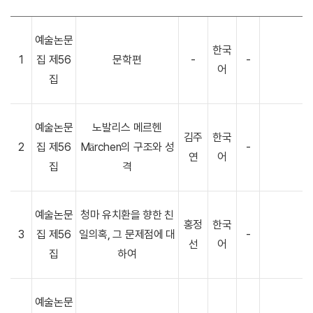
예술논문
한국
1
집 제56
문학편
-
-
어
집
예술논문
노발리스 메르헨
김주
한국
2
집 제56
Märchen의 구조와 성
-
연
어
집
격
예술논문
청마 유치환을 향한 친
홍정
한국
3
집 제56
일의혹, 그 문제점에 대
-
선
어
집
하여
예술논문