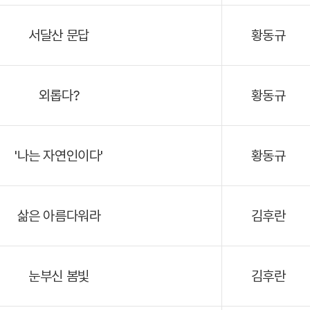
서달산 문답
황동규
외롭다?
황동규
'나는 자연인이다'
황동규
삶은 아름다워라
김후란
눈부신 봄빛
김후란