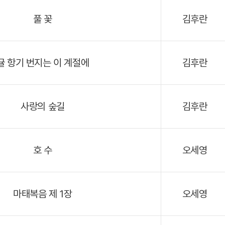
풀 꽃
김후란
귤 항기 번지는 이 계절에
김후란
사랑의 숲길
김후란
호 수
오세영
마태복음 제 1장
오세영