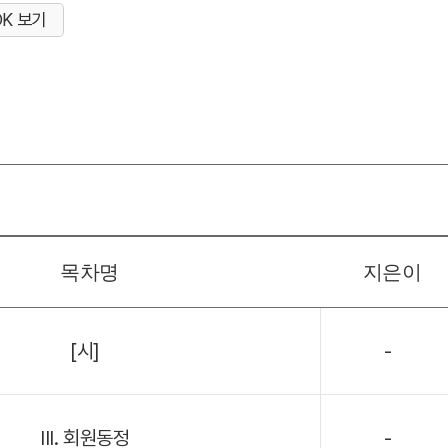
OK 보기
목차명
지은이
[시]
-
III. 회원동정
-