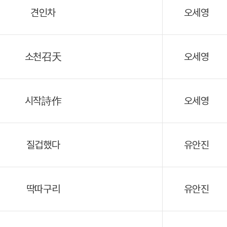
견인차
오세영
소천召天
오세영
시작詩作
오세영
질겁했다
유안진
딱따구리
유안진