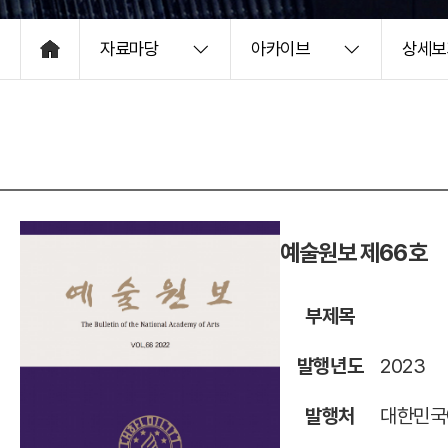
자료마당
아카이브
상세보
HOME
예술원보 제66호
부제목
발행년도
2023
발행처
대한민국