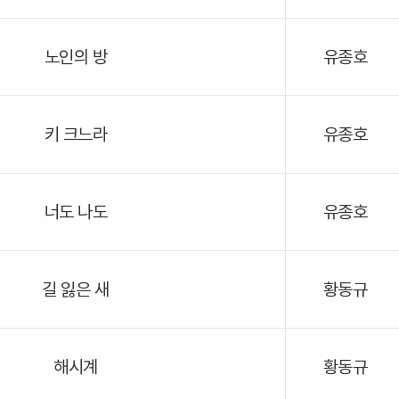
노인의 방
유종호
키 크느라
유종호
너도 나도
유종호
길 잃은 새
황동규
해시계
황동규