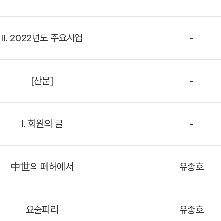
II. 2022년도 주요사업
-
[산문]
-
I. 회원의 글
-
中世의 폐허에서
유종호
요술피리
유종호