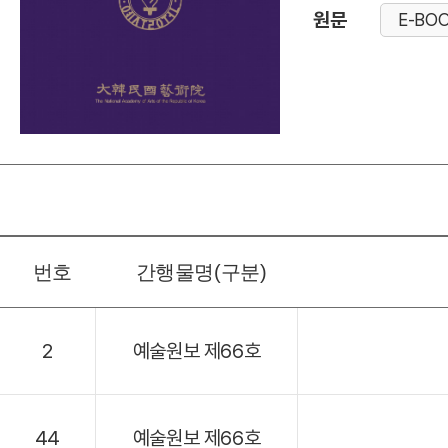
원문
E-BO
번호
간행물명(구분)
2
예술원보 제66호
44
예술원보 제66호