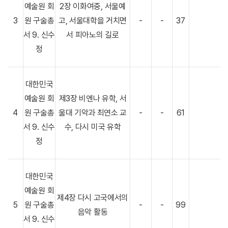
예술원 회
2장 이화여중, 서울예
3
원 구술총
고, 서울대학을 거치면
-
-
37
서 9. 신수
서 피아노의 길로
정
대한민국
예술원 회
제3장 비엔나 유학, 서
4
원 구술총
울대 기악과 최연소 교
-
-
61
서 9. 신수
수, 다시 미국 유학
정
대한민국
예술원 회
제4장 다시 고국에서의
5
원 구술총
-
-
99
음악 활동
서 9. 신수