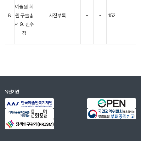
예술원 회
8
원 구술총
사진부록
-
-
152
서 9. 신수
정
유관기관