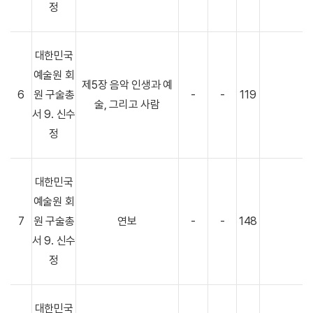
정
대한민국
예술원 회
제5장 음악 인생과 예
6
원 구술총
-
-
119
술, 그리고 사람
서 9. 신수
정
대한민국
예술원 회
7
원 구술총
연보
-
-
148
서 9. 신수
정
대한민국