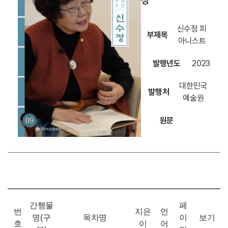
정
신수정 피
부제목
아니스트
발행년도
2023
대한민국
발행처
예술원
원문
간행물
페
번
지은
언
명(구
목차명
이
보기
호
이
어