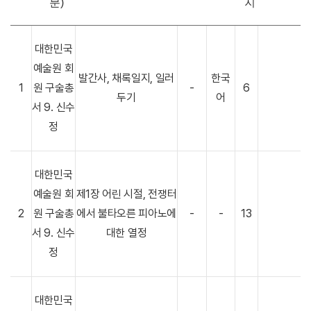
분)
지
대한민국
예술원 회
발간사, 채록일지, 일러
한국
1
원 구술총
-
6
두기
어
서 9. 신수
정
대한민국
예술원 회
제1장 어린 시절, 전쟁터
2
원 구술총
에서 불타오른 피아노에
-
-
13
서 9. 신수
대한 열정
정
대한민국