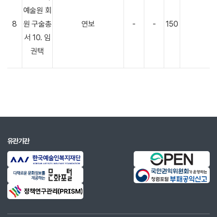
예술원 회
8
원 구술총
연보
-
-
150
서 10. 임
권택
유관기관