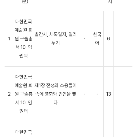
분)
지
대한민국
예술원 회
발간사, 채록일지, 일러
한국
1
원 구술총
-
6
두기
어
서 10. 임
권택
대한민국
예술원 회
제1장 전쟁의 소용돌이
2
원 구술총
속에 영화와 인연을 맺
-
-
13
서 10. 임
다
권택
대한민국