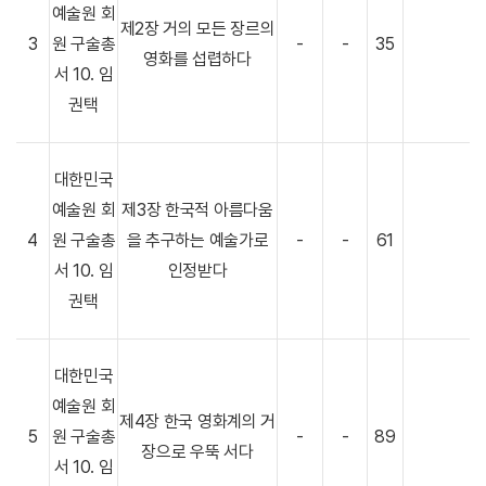
예술원 회
제2장 거의 모든 장르의
3
원 구술총
-
-
35
영화를 섭렵하다
서 10. 임
권택
대한민국
예술원 회
제3장 한국적 아름다움
4
원 구술총
을 추구하는 예술가로
-
-
61
서 10. 임
인정받다
권택
대한민국
예술원 회
제4장 한국 영화계의 거
5
원 구술총
-
-
89
장으로 우뚝 서다
서 10. 임