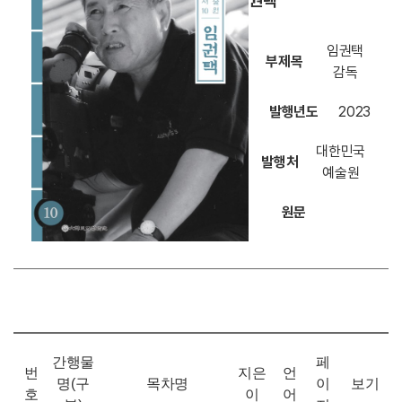
권택
임권택
부제목
감독
발행년도
2023
대한민국
발행처
예술원
원문
간행물
페
번
지은
언
명(구
목차명
이
보기
호
이
어