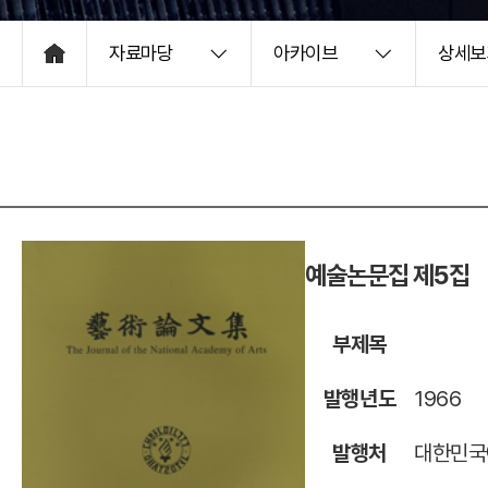
자료마당
아카이브
상세보
HOME
예술논문집 제5집
부제목
발행년도
1966
발행처
대한민국