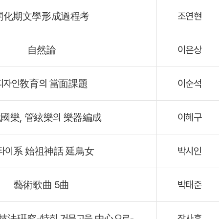
開化期文學形成過程考
조연현
自然論
이은상
디자인敎育의 當面課題
이순석
國樂, 管絃樂의 樂器編成
이혜구
타이系 始祖神話 延鳥女
박시인
藝術歌曲 5曲
박태준
技法硏究-特히 거문고을 中心으로-
장사훈