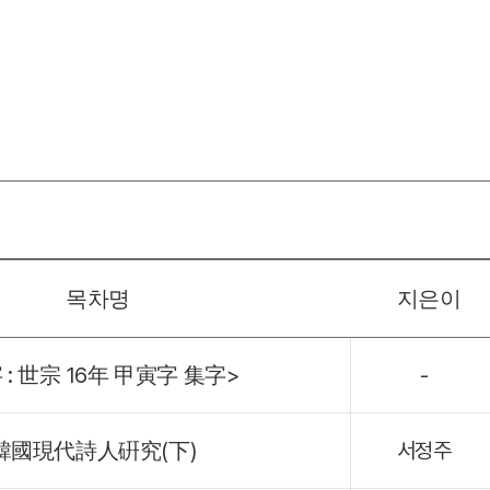
목차명
지은이
 : 世宗 16年 甲寅字 集字>
-
韓國現代詩人硏究(下)
서정주