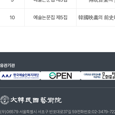
10
예술논문집 제5집
韓國映畵의 前史時
유관기관
(우)06579 서울특별시 서초구 반포대로37길 59
전화번호:02-3479-72