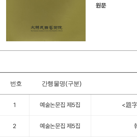
원문
번호
간행물명(구분)
1
예술논문집 제5집
<題字
2
예술논문집 제5집