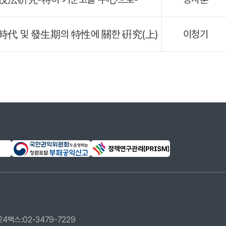
代 및 發生期의 特性에 關한 硏究(上)
이청기
24
팩스:02-3479-7229