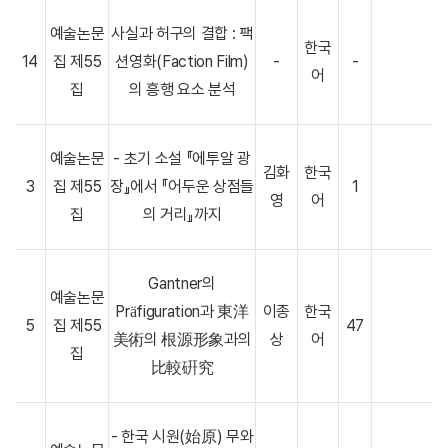
예술논문
사실과 허구의 결합 : 팩
한국
14
집 제55
션영화(Faction Film)
-
-
어
집
의 흥행 요소 분석
예술논문
- 초기 소설 『에투알 광
김화
한국
3
집 제55
장』에서 『어두운 상점들
1
영
어
집
의 거리』까지
Gantner의
예술논문
Präfiguration과 東洋
이종
한국
5
집 제55
47
美術의 根源形象과의
상
어
집
比較硏究
- 한국 시원(始原) 무와