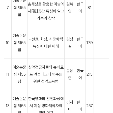
예술논문
총체성을 활용한 미술의
김복
한국
7
집 제55
81
시[視]공간 특성화 알고
영
어
집
리즘과 창작
예술논문
- 선율, 화성, 시문학적
김성
한국
10
집 제55
179
특징에 대한 이해
길
어
집
예술논문
성악전공자들의 슈베르
윤상
한국
11
집 제55
트 겨울나그네 연주를
215
준
어
집
위한 성악교육법
예술논문
한국영화의 발전과정에
김지
한국
13
집 제55
서 여성 영화제작자에
257
미
어
집
관한 연구