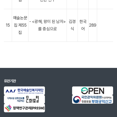
예술논문
- <광해, 왕이 된 남자>
김경
한국
15
집 제55
289
를 중심으로
식
어
집
유관기관