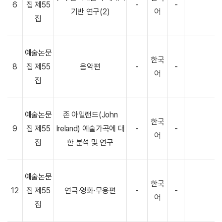
6
집 제55
-
-
기반 연구(2)
어
집
예술논문
한국
8
집 제55
음악편
-
-
어
집
예술논문
존 아일랜드(John
한국
9
집 제55
Ireland) 예술가곡에 대
-
-
어
집
한 분석 및 연구
예술논문
한국
12
집 제55
연극·영화·무용편
-
-
어
집