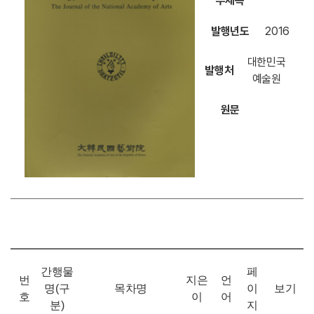
부제목
발행년도
2016
대한민국
발행처
예술원
원문
간행물
페
번
지은
언
명(구
목차명
이
보기
호
이
어
분)
지