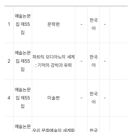
예술논문
한국
1
집 제55
문학편
-
-
어
집
예술논문
파트릭 모디아노의 세계
한국
2
집 제55
-
-
: 기억의 강박과 유희
어
집
예술논문
한국
4
집 제55
미술편
-
-
어
집
예술논문
우리 문화예술의 세계화
한국