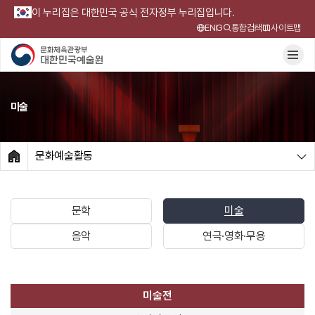
이 누리집은 대한민국 공식 전자정부 누리집입니다.
ENG
통합검색
사이트맵
미술
문화예술활동
HOME
문학
미술
음악
연극·영화·무용
미술전