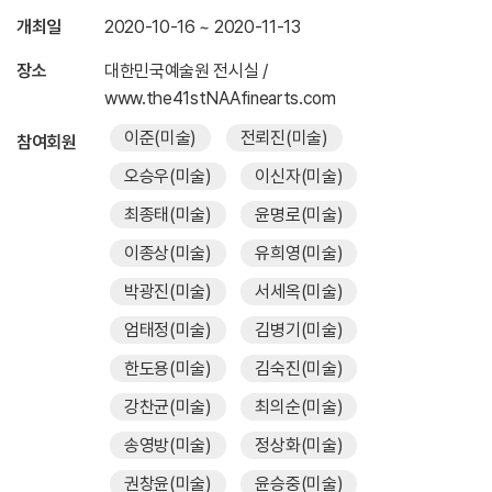
개최일
2020-10-16 ~ 2020-11-13
장소
대한민국예술원 전시실 /
www.the41stNAAfinearts.com
이준
(미술)
전뢰진
(미술)
참여회원
오승우
(미술)
이신자
(미술)
최종태
(미술)
윤명로
(미술)
이종상
(미술)
유희영
(미술)
박광진
(미술)
서세옥
(미술)
엄태정
(미술)
김병기
(미술)
한도용
(미술)
김숙진
(미술)
강찬균
(미술)
최의순
(미술)
송영방
(미술)
정상화
(미술)
권창윤
(미술)
윤승중
(미술)