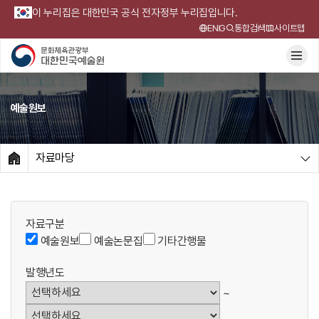
이 누리집은 대한민국 공식 전자정부 누리집입니다.
ENG
통합검색
사이트맵
예술원보
자료마당
HOME
자료구분
예술원보
예술논문집
기타간행물
발행년도
~