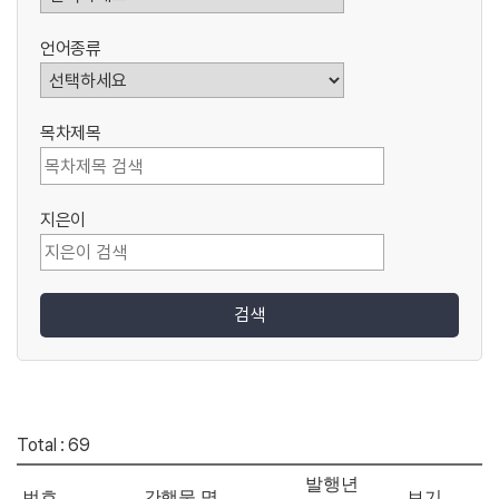
언어종류
목차제목
지은이
검색
Total : 69
발행년
번호
간행물 명
보기