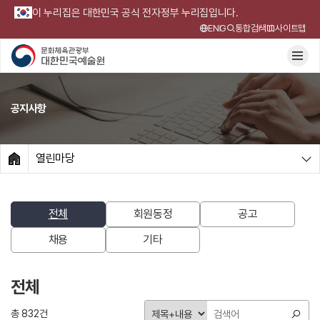
이 누리집은 대한민국 공식 전자정부 누리집입니다.
ENG
통합검색
사이트맵
공지사항
열린마당
HOME
전체
회원동정
공고
채용
기타
전체
검
검
검
총 832건