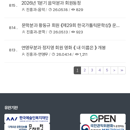
2026년 1분기 음악분과 회원동정
815
진흥과-음악
26.05.18
829
문학분과 황동규 회원 《제29회 한국가톨릭문학상》 운문
814
부문 수상
진흥과-문학
26.05.13
923
연영무분과 정지영 회원 영화 《 내 이름은 》 개봉
813
진흥과-연영무
26.04.14
1,211
1
2
3
4
5
>
≫
유관기관