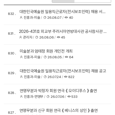
색
색
색
구
키
대한민국예술원 일용직근로자(전시보조인력) 채용 서류
분
워
832
전형 합격자 및 면접전형 계획 공고
드
진흥과-미술
26.08.07
40
2026-431호 외교부 주러시아연방대사관 공사참사관 겸
831
문화원장(개방형 직위) 공개모집(재공고)
관리자
26.08.06
45
미술분과 엄태정 회원 개인전 개최
830
진흥과-미술
26.08.05
64
대한민국예술원 일용직근로자(전시보조인력) 채용 공고
829
진흥과-미술
26.07.24
822
연영무분과 박정자 회원 연극 《 오이디푸스 》 출연
828
진흥과-연영무
26.07.06
533
연영무분과 신구 회원 연극 《 베니스의 상인 》 출연
827