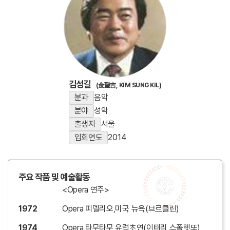
김성길
(金聖吉, KIM SUNG KIL)
분과
음악
분야
성악
출생지
서울
입회연도
2014
주요 작품 및 예술활동
<Opera 연주>
1972
Opera 피델리오,미국 뉴욕(브르클린)
1974
Opera 타무타무,유럽초연(이태리 스폴렛또)