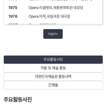
1975
Opera 리골렛또,세종문화회관 대강당
1976
Opera 마적,국립극장 대극장
1987
Opera 춘향전,미국
1995
Opera 안중근(창작) 국립극장 대극장
더보기
▼
2004
Opera 나비부인,국립극장 대극장 외 다수
.
주요활동사진
<협연>
작품 및 예술 활동
1971
미국 아스펜 심포니 협연
대한민국예술원 활동내역
1972
미국 피츠버그 심포니 협연
간행물
1974
말러 국립교향악단 협연, 세종문화회관 대강
당
주요활동사진
1976
바그너의 밤 제142회, 국립교향악단 협연, 세