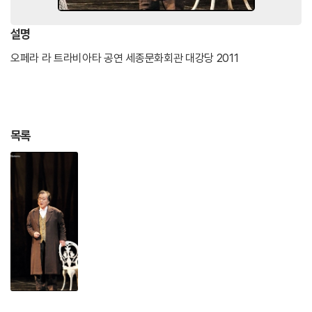
1992
미국 순회공연 MBC 가곡의 밤
1994
오페라 아리아와 중창의 밤, 예술의전당 음악
설명
당
오페라 라 트라비아타 공연 세종문화회관 대강당 2011
1995
오페라 갈라, 국립극장 대극장
2001
춘희, 세종문화회관 대강당
2006
정년퇴임독창회, 피아니스트 달톤 발드윈, 예
목록
술의전당 음악당
2011
클래식 한국명가곡선, 세종문화회관 체임버홀
외 다수
.
<주요 콩쿠르 심사>
몬테칼로 국제성악콩쿠르, 동아콩쿠르, 중앙
콩쿠르, 이대웅 한국 성악콩쿠르
2014.4.19.
2014 벨베데레 국제 성악 콩쿠르 한국지역 부