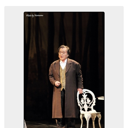
종문화회관 대강당
1987
베토벤 No.9, 서울시립교향악단 협연, 세종문
화회관 대강당
1988
베토벤 No.9, 모스크바필하모니 협연, 세종문
화회관 대강당
1993
러시아 소사이어티 오케스트라 협연, 세종문
화회관 대강당 외 다수
.
<독창회>
1971
미국 워싱턴 필립박물관 초청 독창회
1979
한국근대가곡 독일 순회 공연(보쿰, 뮌헨, 퀼
른, 튀빙겐, 뒤셀도르프, 본)
1984
메트로폴리탄오페라 단원과 협연, 세종문화회
관 대강당