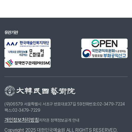
~4.20
문 심사위원(서울예술고등학교)
2014.7.22.
프랑스 니스 국제 여름 아카데미 초빙 교수 ­ 마
~8.11
스터 클래스 강의
2014.11.14
제27회 한국성악콩쿠르 심사위원장(서울예
유관기관
술고등학교)
2014.12.30
쏠리스트앙상블 제31회 송년음악회 출연 (예
술의전당 콘서트홀)
2015.4.6.~
‘2015 벨레데레 국제 성악 콩쿠르’ 한국지역
4.8
부문 심사위원(서울예술고등학교)
2015.7.21.~
‘프랑스 니스 국제 여름 아카데미’ 초빙 교수–
8.9
마스터 클래스 강의
(우)06579 서울특별시 서초구 반포대로37길 59
2015.11.16
‘바리톤 김성길 & 피아니스트 달톤 발드윈 리
전화번호:02-3479-7224
팩스:02-3479-7229
사이틀’(금호아트홀)
개인정보처리방침
저작권 정책
정보공개 안내
2015.11.21~
‘제28회 한국성악콩쿠르’ 심사위원장(서울예
11.26
술고등학교)
Copyright 2025 대한민국예술원 ALL RIGHTS RESERVED.