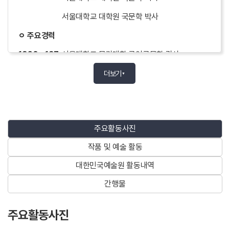
서울대학교 대학원 국문학 박사
ㅇ 주요경력
1968.~197
서울대학교 문리대학 국어국문학 강사
0
더보기
▼
1970.~198
한양대학교 문리대학 국어국문학 교수
0
1980.~200
단국대학교 인문과학대학 국어국문학 교수
주요활동사진
2
작품 및 예술 활동
1988
한국공연예술평론가협회 회장
대한민국예술원 활동내역
1997.~200
정동극장 이사장
4
간행물
2002.~
단국대학교 명예교수
주요활동사진