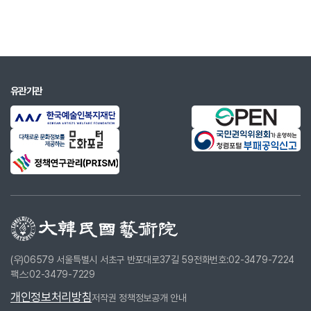
상훈
ㅇ 수상경력
1986
제3회 서울문화예술평론상
1990
제14회 동랑연극장
유관기관
2000
보훈문화훈장
2002
홍조근정훈장
2006
대한민국예술원상
2017
한국연극협회 학술상 등
주요 작품 및 예술활동
(우)06579 서울특별시 서초구 반포대로37길 59
전화번호:02-3479-7224
ㅇ 주요저서
팩스:02-3479-7229
1978
『한국연극산고』(문예비평사)
개인정보처리방침
저작권 정책
정보공개 안내