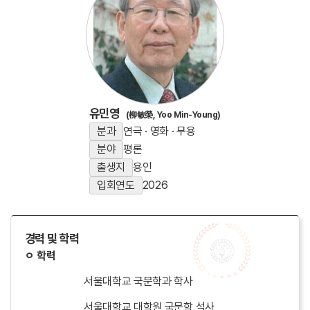
유민영
(柳敏榮, Yoo Min-Young)
분과
연극 · 영화 · 무용
분야
평론
출생지
용인
입회연도
2026
경력 및 학력
ㅇ 학력
서울대학교 국문학과 학사
서울대학교 대학원 국문학 석사