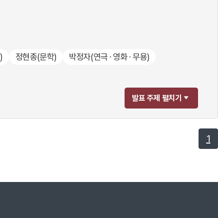
)
정현종
(문학)
박정자
(연극 · 영화 · 무용)
발표 주제 펼치기
1