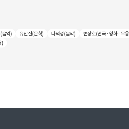
성
(음악)
유안진
(문학)
나덕성
(음악)
변장호
(연극 · 영화 · 무용
용)