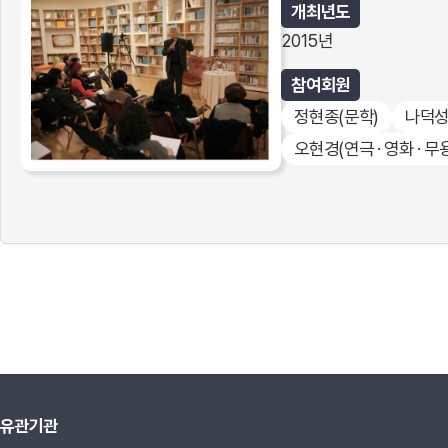
개최년도
2015년
참여회원
정현종
(문학)
나덕
오현경
(연극 · 영화 · 무
유관기관