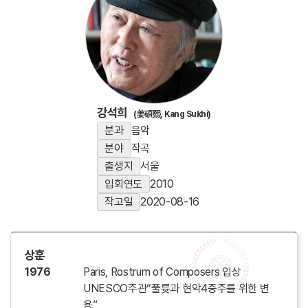
강석희
(姜碩熙, Kang Sukhi)
분과
음악
분야
작곡
출생지
서울
입회연도
2010
작고일
2020-08-16
상훈
1976
Paris, Rostrum of Composers 입상
UNESCO주관“풀륫과 현악4중주를 위한 변
용”