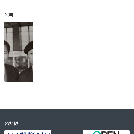
1976
Boston ISCM 세계음악제 입선-아이오와 심
포니
목록
1976
'노래와 5개의 악기를 위한 Burn'초연-베를린
메타음악제
1978
플롯과 피아노를 위한 'Nong'스웨덴, 핀란드
ISCM 세계음악제 입선
1978
관현악곡 '달하' 초연-국립교향악단
1978
미국순회 15회 연주 외 바르샤바의 가을음악
제(폴란드), 뮌헨방송국심포니 연주,
1978
뮌헨글라드바하 현대음악제(독일), 스톡톤 심
포니(미국)
1978
칸타타 '용비' 초연-서울시립교향악단-세종문
화회관 오프닝 프로그램
유관기관
1980
관현악곡 'Mega-Melos' 초연-베를린라디오